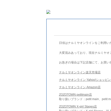
日頃はナルミヤオンラインをご利用い
大変混みあっており、現在ナルミヤオ
お急ぎの場合は下記店舗にて、お買い
ナルミヤオンライン楽天市場店
ナルミヤオンライン Yahoo!ショッピ
ナルミヤオンライン Amazon店
ZOZOTOWN petitmain店
取り扱いブランド：petit main、petit m
ZOZOTOWN X-girl Stages店
取り扱いブランド：X-girl Stages、XLA