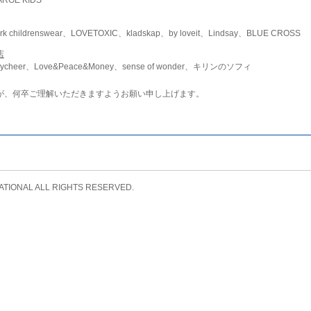
childrenswear、LOVETOXIC、kladskap、by loveit、Lindsay、BLUE CROSS
店
ycheer、Love&Peace&Money、sense of wonder、キリンのソフィ
が、何卒ご理解いただきますようお願い申し上げます。