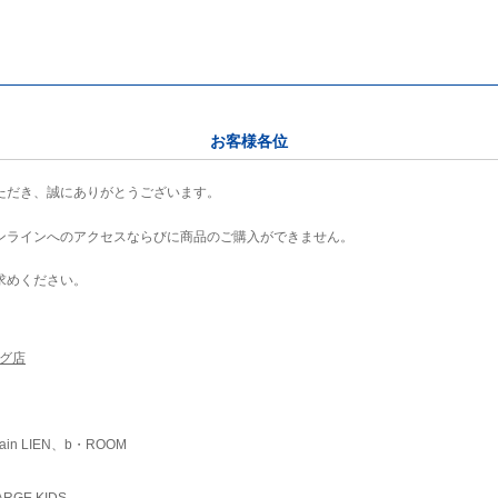
お客様各位
ただき、誠にありがとうございます。
ンラインへのアクセスならびに商品のご購入ができません。
求めください。
ング店
ain LIEN、b・ROOM
RGE KIDS