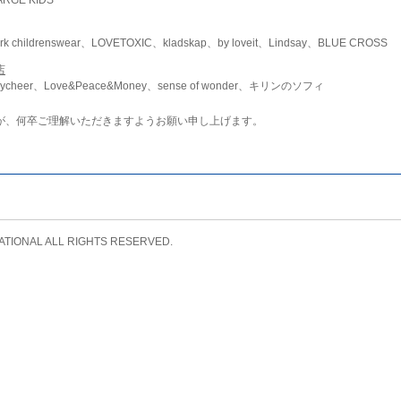
childrenswear、LOVETOXIC、kladskap、by loveit、Lindsay、BLUE CROSS
店
ycheer、Love&Peace&Money、sense of wonder、キリンのソフィ
が、何卒ご理解いただきますようお願い申し上げます。