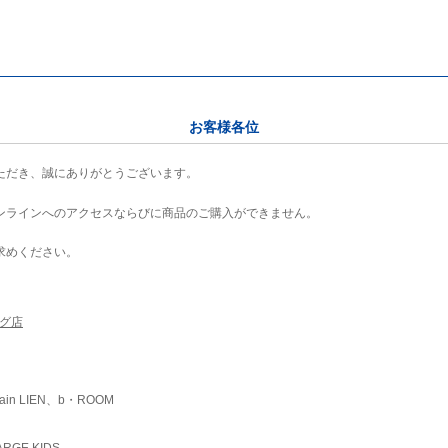
お客様各位
ただき、誠にありがとうございます。
ンラインへのアクセスならびに商品のご購入ができません。
求めください。
ング店
ain LIEN、b・ROOM
RGE KIDS