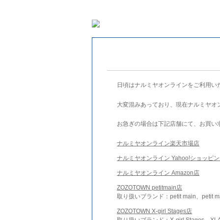
日頃はナルミヤオンラインをご利用い
大変混みあっており、現在ナルミヤオ
お急ぎの場合は下記店舗にて、お買い
ナルミヤオンライン楽天市場店
ナルミヤオンライン Yahoo!ショッピ
ナルミヤオンライン Amazon店
ZOZOTOWN petitmain店
取り扱いブランド：petit main、petit m
ZOZOTOWN X-girl Stages店
取り扱いブランド：X-girl Stages、XLA