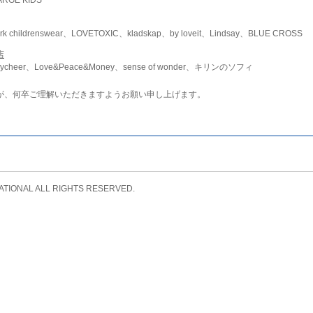
childrenswear、LOVETOXIC、kladskap、by loveit、Lindsay、BLUE CROSS
店
ycheer、Love&Peace&Money、sense of wonder、キリンのソフィ
が、何卒ご理解いただきますようお願い申し上げます。