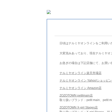
日頃はナルミヤオンラインをご利用い
大変混みあっており、現在ナルミヤオ
お急ぎの場合は下記店舗にて、お買い
ナルミヤオンライン楽天市場店
ナルミヤオンライン Yahoo!ショッピ
ナルミヤオンライン Amazon店
ZOZOTOWN petitmain店
取り扱いブランド：petit main、petit m
ZOZOTOWN X-girl Stages店
取り扱いブランド：X-girl Stages、XLA