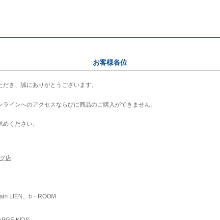
お客様各位
ただき、誠にありがとうございます。
ンラインへのアクセスならびに商品のご購入ができません。
求めください。
ング店
ain LIEN、b・ROOM
RGE KIDS