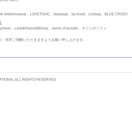
childrenswear、LOVETOXIC、kladskap、by loveit、Lindsay、BLUE CROSS
店
ycheer、Love&Peace&Money、sense of wonder、キリンのソフィ
が、何卒ご理解いただきますようお願い申し上げます。