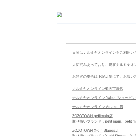
日頃はナルミヤオンラインをご利用い
大変混みあっており、現在ナルミヤオ
お急ぎの場合は下記店舗にて、お買い
ナルミヤオンライン楽天市場店
ナルミヤオンライン Yahoo!ショッピ
ナルミヤオンライン Amazon店
ZOZOTOWN petitmain店
取り扱いブランド：petit main、petit m
ZOZOTOWN X-girl Stages店
取り扱いブランド：X-girl Stages、XLA