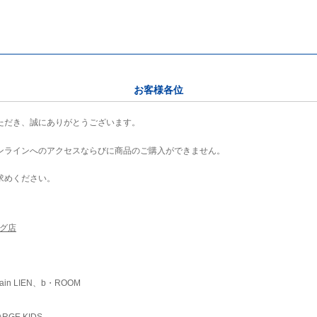
お客様各位
ただき、誠にありがとうございます。
ンラインへのアクセスならびに商品のご購入ができません。
求めください。
ング店
ain LIEN、b・ROOM
RGE KIDS