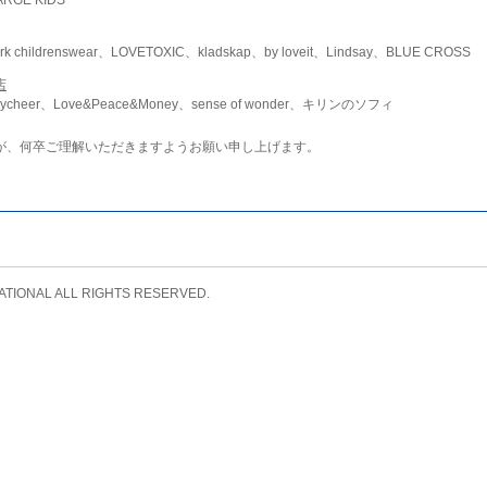
childrenswear、LOVETOXIC、kladskap、by loveit、Lindsay、BLUE CROSS
店
ycheer、Love&Peace&Money、sense of wonder、キリンのソフィ
が、何卒ご理解いただきますようお願い申し上げます。