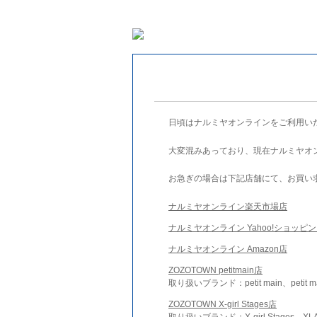
日頃はナルミヤオンラインをご利用い
大変混みあっており、現在ナルミヤオ
お急ぎの場合は下記店舗にて、お買い
ナルミヤオンライン楽天市場店
ナルミヤオンライン Yahoo!ショッピ
ナルミヤオンライン Amazon店
ZOZOTOWN petitmain店
取り扱いブランド：petit main、petit m
ZOZOTOWN X-girl Stages店
取り扱いブランド：X-girl Stages、XLA