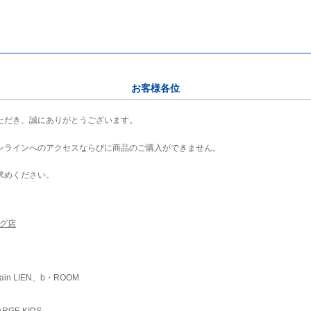
お客様各位
ただき、誠にありがとうございます。
ンラインへのアクセスならびに商品のご購入ができません。
求めください。
ング店
ain LIEN、b・ROOM
RGE KIDS