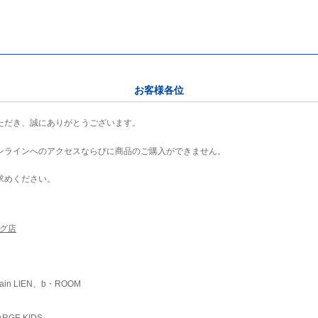
お客様各位
ただき、誠にありがとうございます。
ンラインへのアクセスならびに商品のご購入ができません。
求めください。
ング店
ain LIEN、b・ROOM
RGE KIDS