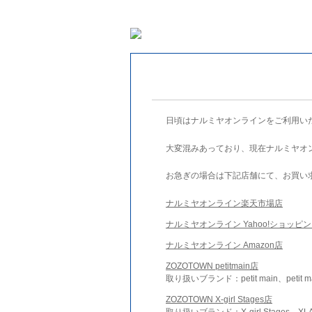
日頃はナルミヤオンラインをご利用い
大変混みあっており、現在ナルミヤオ
お急ぎの場合は下記店舗にて、お買い
ナルミヤオンライン楽天市場店
ナルミヤオンライン Yahoo!ショッピ
ナルミヤオンライン Amazon店
ZOZOTOWN petitmain店
取り扱いブランド：petit main、petit m
ZOZOTOWN X-girl Stages店
取り扱いブランド：X-girl Stages、XLA