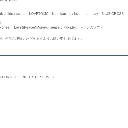
childrenswear、LOVETOXIC、kladskap、by loveit、Lindsay、BLUE CROSS
店
ycheer、Love&Peace&Money、sense of wonder、キリンのソフィ
が、何卒ご理解いただきますようお願い申し上げます。