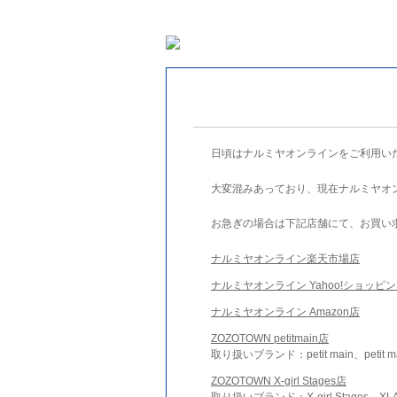
日頃はナルミヤオンラインをご利用い
大変混みあっており、現在ナルミヤオ
お急ぎの場合は下記店舗にて、お買い
ナルミヤオンライン楽天市場店
ナルミヤオンライン Yahoo!ショッピ
ナルミヤオンライン Amazon店
ZOZOTOWN petitmain店
取り扱いブランド：petit main、petit m
ZOZOTOWN X-girl Stages店
取り扱いブランド：X-girl Stages、XLA