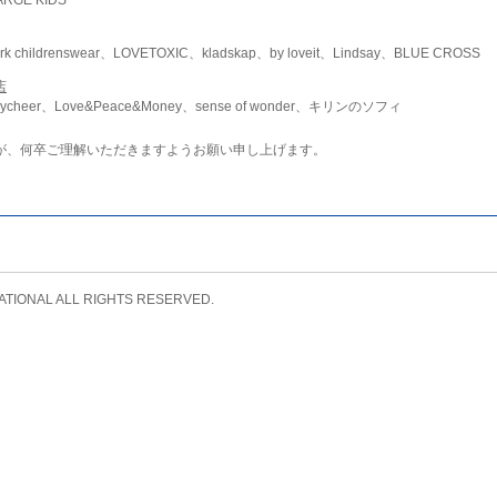
childrenswear、LOVETOXIC、kladskap、by loveit、Lindsay、BLUE CROSS
店
ycheer、Love&Peace&Money、sense of wonder、キリンのソフィ
が、何卒ご理解いただきますようお願い申し上げます。