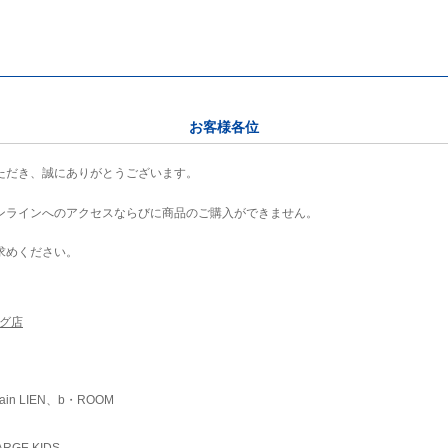
お客様各位
ただき、誠にありがとうございます。
ンラインへのアクセスならびに商品のご購入ができません。
求めください。
ング店
ain LIEN、b・ROOM
RGE KIDS