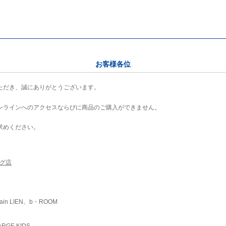
お客様各位
ただき、誠にありがとうございます。
ンラインへのアクセスならびに商品のご購入ができません。
求めください。
ング店
ain LIEN、b・ROOM
RGE KIDS