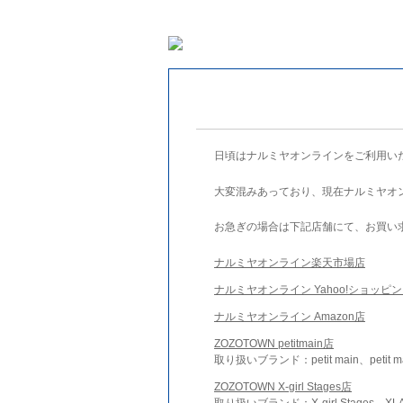
日頃はナルミヤオンラインをご利用い
大変混みあっており、現在ナルミヤオ
お急ぎの場合は下記店舗にて、お買い
ナルミヤオンライン楽天市場店
ナルミヤオンライン Yahoo!ショッピ
ナルミヤオンライン Amazon店
ZOZOTOWN petitmain店
取り扱いブランド：petit main、petit m
ZOZOTOWN X-girl Stages店
取り扱いブランド：X-girl Stages、XLA