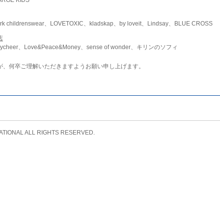
childrenswear、LOVETOXIC、kladskap、by loveit、Lindsay、BLUE CROSS
店
ycheer、Love&Peace&Money、sense of wonder、キリンのソフィ
が、何卒ご理解いただきますようお願い申し上げます。