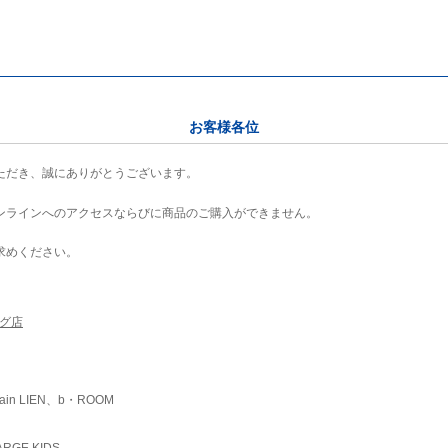
お客様各位
ただき、誠にありがとうございます。
ンラインへのアクセスならびに商品のご購入ができません。
求めください。
ング店
ain LIEN、b・ROOM
RGE KIDS