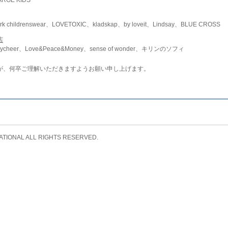
childrenswear、LOVETOXIC、kladskap、by loveit、Lindsay、BLUE CROSS
店
ycheer、Love&Peace&Money、sense of wonder、キリンのソフィ
が、何卒ご理解いただきますようお願い申し上げます。