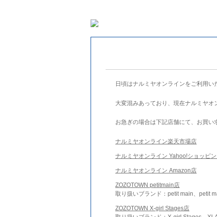
日頃はナルミヤオンラインをご利用い
大変混みあっており、現在ナルミヤオ
お急ぎの場合は下記店舗にて、お買い
ナルミヤオンライン楽天市場店
ナルミヤオンライン Yahoo!ショッピ
ナルミヤオンライン Amazon店
ZOZOTOWN petitmain店
取り扱いブランド：petit main、petit m
ZOZOTOWN X-girl Stages店
取り扱いブランド：X-girl Stages、XLA