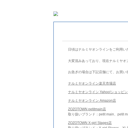
日頃はナルミヤオンラインをご利用い
大変混みあっており、現在ナルミヤオ
お急ぎの場合は下記店舗にて、お買い
ナルミヤオンライン楽天市場店
ナルミヤオンライン Yahoo!ショッピ
ナルミヤオンライン Amazon店
ZOZOTOWN petitmain店
取り扱いブランド：petit main、petit m
ZOZOTOWN X-girl Stages店
取り扱いブランド：X-girl Stages、XLA