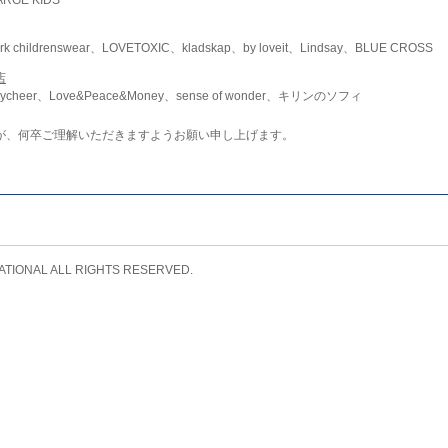
childrenswear、LOVETOXIC、kladskap、by loveit、Lindsay、BLUE CROSS
店
ycheer、Love&Peace&Money、sense of wonder、キリンのソフィ
が、何卒ご理解いただきますようお願い申し上げます。