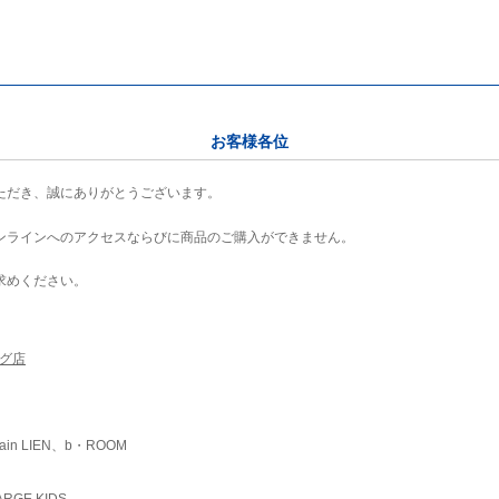
お客様各位
ただき、誠にありがとうございます。
ンラインへのアクセスならびに商品のご購入ができません。
求めください。
ング店
ain LIEN、b・ROOM
RGE KIDS