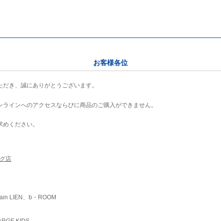
お客様各位
ただき、誠にありがとうございます。
ンラインへのアクセスならびに商品のご購入ができません。
求めください。
ング店
ain LIEN、b・ROOM
RGE KIDS