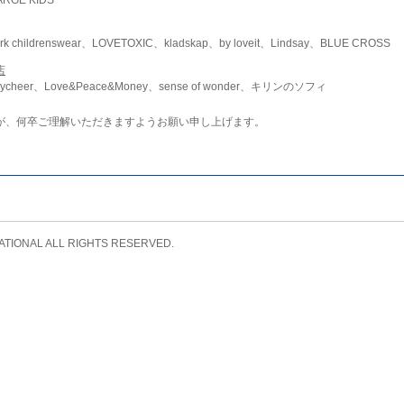
childrenswear、LOVETOXIC、kladskap、by loveit、Lindsay、BLUE CROSS
店
ycheer、Love&Peace&Money、sense of wonder、キリンのソフィ
が、何卒ご理解いただきますようお願い申し上げます。