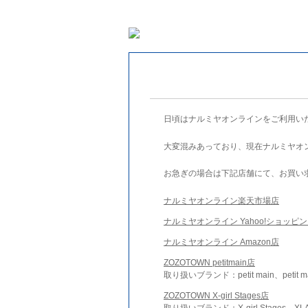
日頃はナルミヤオンラインをご利用い
大変混みあっており、現在ナルミヤオ
お急ぎの場合は下記店舗にて、お買い
ナルミヤオンライン楽天市場店
ナルミヤオンライン Yahoo!ショッピ
ナルミヤオンライン Amazon店
ZOZOTOWN petitmain店
取り扱いブランド：petit main、petit m
ZOZOTOWN X-girl Stages店
取り扱いブランド：X-girl Stages、XLA