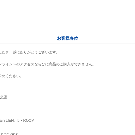
お客様各位
ただき、誠にありがとうございます。
ンラインへのアクセスならびに商品のご購入ができません。
求めください。
ング店
ain LIEN、b・ROOM
RGE KIDS