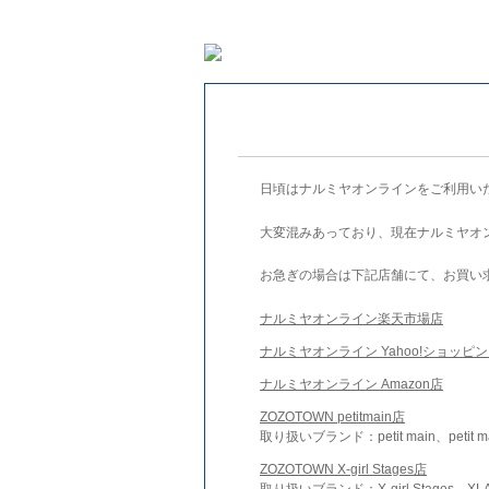
日頃はナルミヤオンラインをご利用い
大変混みあっており、現在ナルミヤオ
お急ぎの場合は下記店舗にて、お買い
ナルミヤオンライン楽天市場店
ナルミヤオンライン Yahoo!ショッピ
ナルミヤオンライン Amazon店
ZOZOTOWN petitmain店
取り扱いブランド：petit main、petit m
ZOZOTOWN X-girl Stages店
取り扱いブランド：X-girl Stages、XLA