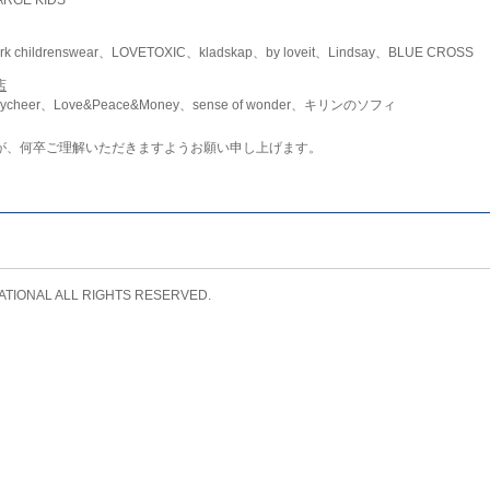
childrenswear、LOVETOXIC、kladskap、by loveit、Lindsay、BLUE CROSS
店
ycheer、Love&Peace&Money、sense of wonder、キリンのソフィ
が、何卒ご理解いただきますようお願い申し上げます。