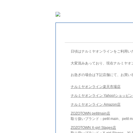
日頃はナルミヤオンラインをご利用い
大変混みあっており、現在ナルミヤオ
お急ぎの場合は下記店舗にて、お買い
ナルミヤオンライン楽天市場店
ナルミヤオンライン Yahoo!ショッピ
ナルミヤオンライン Amazon店
ZOZOTOWN petitmain店
取り扱いブランド：petit main、petit m
ZOZOTOWN X-girl Stages店
取り扱いブランド：X-girl Stages、XLA