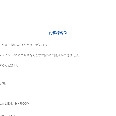
お客様各位
ただき、誠にありがとうございます。
ンラインへのアクセスならびに商品のご購入ができません。
求めください。
ング店
ain LIEN、b・ROOM
RGE KIDS