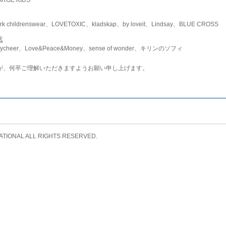
childrenswear、LOVETOXIC、kladskap、by loveit、Lindsay、BLUE CROSS
店
ycheer、Love&Peace&Money、sense of wonder、キリンのソフィ
が、何卒ご理解いただきますようお願い申し上げます。