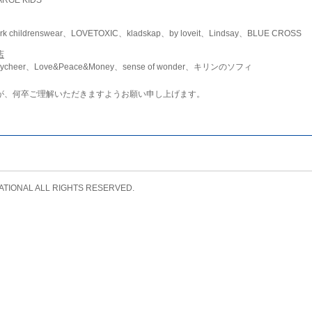
childrenswear、LOVETOXIC、kladskap、by loveit、Lindsay、BLUE CROSS
店
ycheer、Love&Peace&Money、sense of wonder、キリンのソフィ
が、何卒ご理解いただきますようお願い申し上げます。