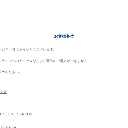
お客様各位
ただき、誠にありがとうございます。
ンラインへのアクセスならびに商品のご購入ができません。
求めください。
ング店
ain LIEN、b・ROOM
RGE KIDS