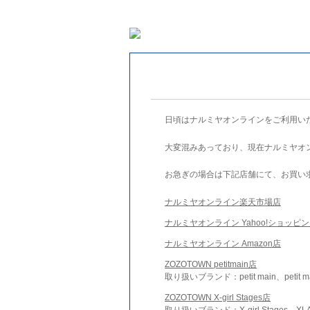
日頃はナルミヤオンラインをご利用い
大変混みあっており、現在ナルミヤオ
お急ぎの場合は下記店舗にて、お買い
ナルミヤオンライン楽天市場店
ナルミヤオンライン Yahoo!ショッピ
ナルミヤオンライン Amazon店
ZOZOTOWN petitmain店
取り扱いブランド：petit main、petit m
ZOZOTOWN X-girl Stages店
取り扱いブランド：X-girl Stages、XLA