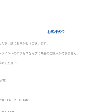
お客様各位
ただき、誠にありがとうございます。
ンラインへのアクセスならびに商品のご購入ができません。
求めください。
ング店
ain LIEN、b・ROOM
RGE KIDS