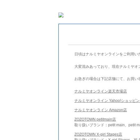
日頃はナルミヤオンラインをご利用い
大変混みあっており、現在ナルミヤオ
お急ぎの場合は下記店舗にて、お買い
ナルミヤオンライン楽天市場店
ナルミヤオンライン Yahoo!ショッピ
ナルミヤオンライン Amazon店
ZOZOTOWN petitmain店
取り扱いブランド：petit main、petit m
ZOZOTOWN X-girl Stages店
取り扱いブランド：X-girl Stages、XLA