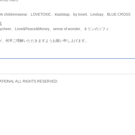
childrenswear、LOVETOXIC、kladskap、by loveit、Lindsay、BLUE CROSS
店
ycheer、Love&Peace&Money、sense of wonder、キリンのソフィ
が、何卒ご理解いただきますようお願い申し上げます。