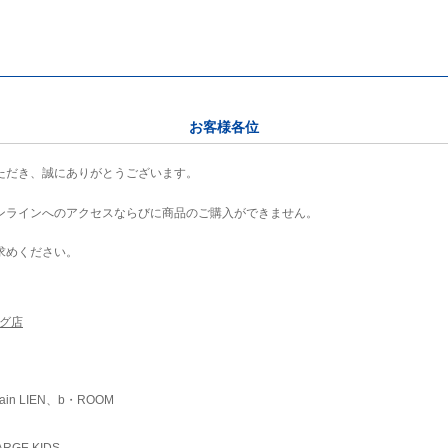
お客様各位
ただき、誠にありがとうございます。
ンラインへのアクセスならびに商品のご購入ができません。
求めください。
ング店
ain LIEN、b・ROOM
RGE KIDS