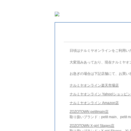
日頃はナルミヤオンラインをご利用い
大変混みあっており、現在ナルミヤオ
お急ぎの場合は下記店舗にて、お買い
ナルミヤオンライン楽天市場店
ナルミヤオンライン Yahoo!ショッピ
ナルミヤオンライン Amazon店
ZOZOTOWN petitmain店
取り扱いブランド：petit main、petit m
ZOZOTOWN X-girl Stages店
取り扱いブランド：X-girl Stages、XLA