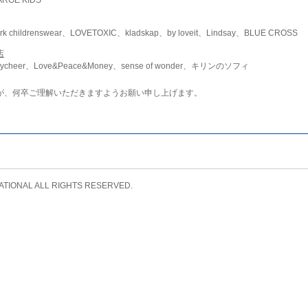
childrenswear、LOVETOXIC、kladskap、by loveit、Lindsay、BLUE CROSS
店
ycheer、Love&Peace&Money、sense of wonder、キリンのソフィ
が、何卒ご理解いただきますようお願い申し上げます。