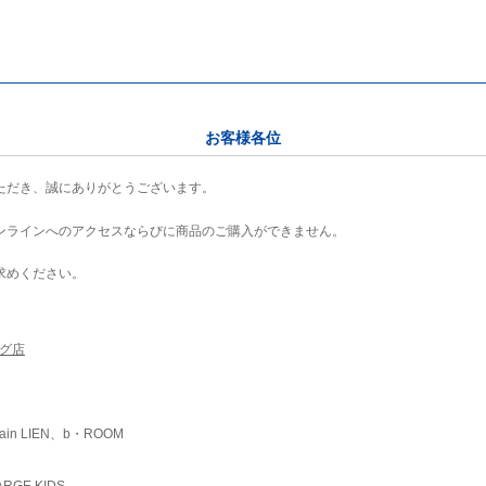
お客様各位
ただき、誠にありがとうございます。
ンラインへのアクセスならびに商品のご購入ができません。
求めください。
ング店
ain LIEN、b・ROOM
RGE KIDS