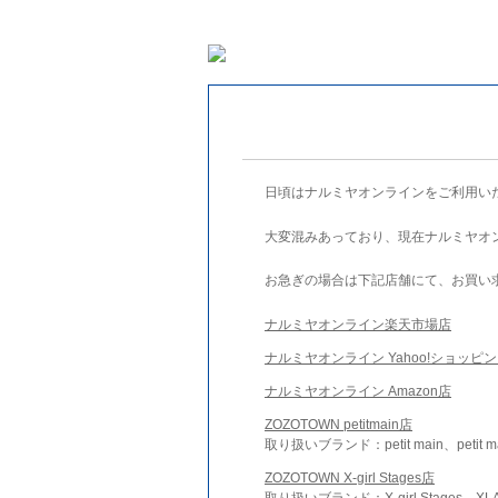
日頃はナルミヤオンラインをご利用い
大変混みあっており、現在ナルミヤオ
お急ぎの場合は下記店舗にて、お買い
ナルミヤオンライン楽天市場店
ナルミヤオンライン Yahoo!ショッピ
ナルミヤオンライン Amazon店
ZOZOTOWN petitmain店
取り扱いブランド：petit main、petit m
ZOZOTOWN X-girl Stages店
取り扱いブランド：X-girl Stages、XLA