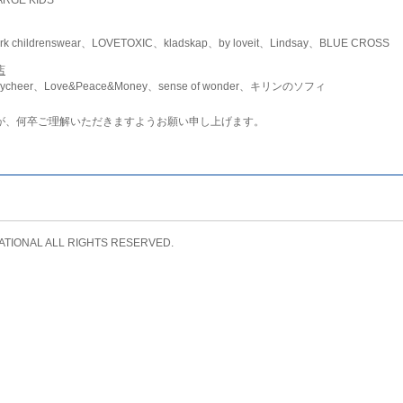
childrenswear、LOVETOXIC、kladskap、by loveit、Lindsay、BLUE CROSS
店
ycheer、Love&Peace&Money、sense of wonder、キリンのソフィ
が、何卒ご理解いただきますようお願い申し上げます。