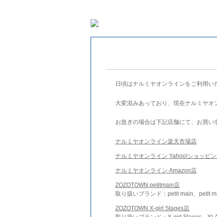
日頃はナルミヤオンラインをご利用い
大変混みあっており、現在ナルミヤオ
お急ぎの場合は下記店舗にて、お買い
ナルミヤオンライン楽天市場店
ナルミヤオンライン Yahoo!ショッピ
ナルミヤオンライン Amazon店
ZOZOTOWN petitmain店
取り扱いブランド：petit main、petit m
ZOZOTOWN X-girl Stages店
取り扱いブランド：X-girl Stages、XLA