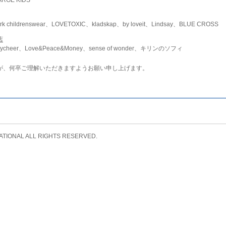
childrenswear、LOVETOXIC、kladskap、by loveit、Lindsay、BLUE CROSS
店
ycheer、Love&Peace&Money、sense of wonder、キリンのソフィ
が、何卒ご理解いただきますようお願い申し上げます。