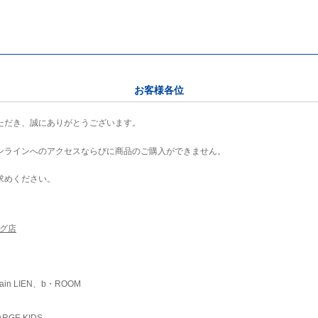
お客様各位
ただき、誠にありがとうございます。
ンラインへのアクセスならびに商品のご購入ができません。
求めください。
ング店
ain LIEN、b・ROOM
RGE KIDS