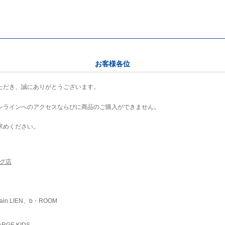
お客様各位
ただき、誠にありがとうございます。
ンラインへのアクセスならびに商品のご購入ができません。
求めください。
ング店
ain LIEN、b・ROOM
RGE KIDS