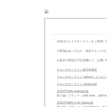
日頃はナルミヤオンラインをご利用い
大変混みあっており、現在ナルミヤオ
お急ぎの場合は下記店舗にて、お買い
ナルミヤオンライン楽天市場店
ナルミヤオンライン Yahoo!ショッピ
ナルミヤオンライン Amazon店
ZOZOTOWN petitmain店
取り扱いブランド：petit main、petit m
ZOZOTOWN X-girl Stages店
取り扱いブランド：X-girl Stages、XLA