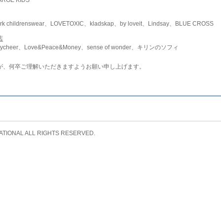
childrenswear、LOVETOXIC、kladskap、by loveit、Lindsay、BLUE CROSS
店
ycheer、Love&Peace&Money、sense of wonder、キリンのソフィ
が、何卒ご理解いただきますようお願い申し上げます。