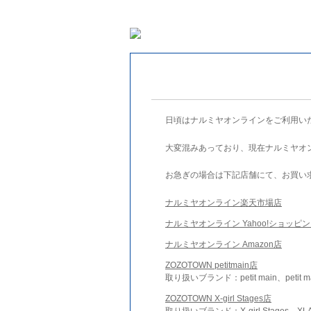
日頃はナルミヤオンラインをご利用い
大変混みあっており、現在ナルミヤオ
お急ぎの場合は下記店舗にて、お買い
ナルミヤオンライン楽天市場店
ナルミヤオンライン Yahoo!ショッピ
ナルミヤオンライン Amazon店
ZOZOTOWN petitmain店
取り扱いブランド：petit main、petit m
ZOZOTOWN X-girl Stages店
取り扱いブランド：X-girl Stages、XLA