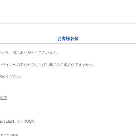
お客様各位
ただき、誠にありがとうございます。
ンラインへのアクセスならびに商品のご購入ができません。
求めください。
ング店
ain LIEN、b・ROOM
RGE KIDS