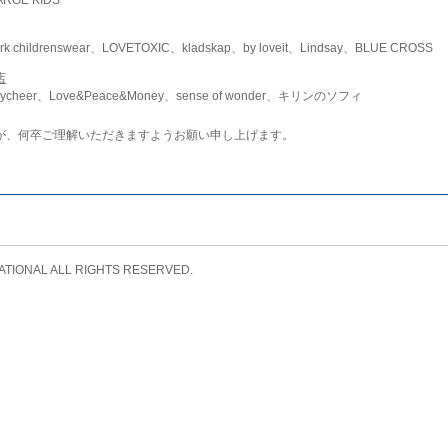
childrenswear、LOVETOXIC、kladskap、by loveit、Lindsay、BLUE CROSS
店
ycheer、Love&Peace&Money、sense of wonder、キリンのソフィ
が、何卒ご理解いただきますようお願い申し上げます。