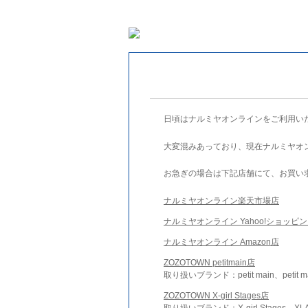
日頃はナルミヤオンラインをご利用い
大変混みあっており、現在ナルミヤオ
お急ぎの場合は下記店舗にて、お買い
ナルミヤオンライン楽天市場店
ナルミヤオンライン Yahoo!ショッピ
ナルミヤオンライン Amazon店
ZOZOTOWN petitmain店
取り扱いブランド：petit main、petit m
ZOZOTOWN X-girl Stages店
取り扱いブランド：X-girl Stages、XLA