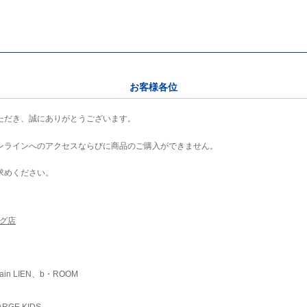
お客様各位
ただき、誠にありがとうございます。
ンラインへのアクセスならびに商品のご購入ができません。
求めください。
ング店
ain LIEN、b・ROOM
RGE KIDS