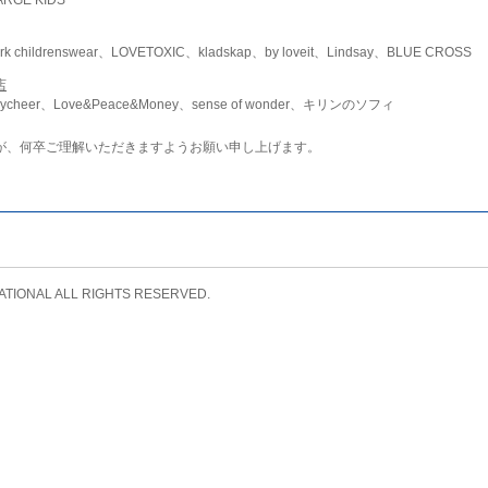
childrenswear、LOVETOXIC、kladskap、by loveit、Lindsay、BLUE CROSS
店
ycheer、Love&Peace&Money、sense of wonder、キリンのソフィ
が、何卒ご理解いただきますようお願い申し上げます。