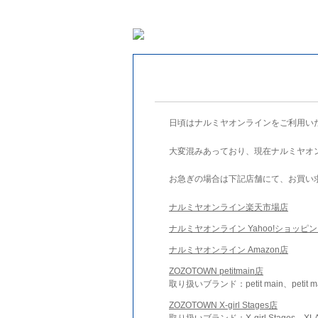
日頃はナルミヤオンラインをご利用い
大変混みあっており、現在ナルミヤオ
お急ぎの場合は下記店舗にて、お買い
ナルミヤオンライン楽天市場店
ナルミヤオンライン Yahoo!ショッピ
ナルミヤオンライン Amazon店
ZOZOTOWN petitmain店
取り扱いブランド：petit main、petit m
ZOZOTOWN X-girl Stages店
取り扱いブランド：X-girl Stages、XLA