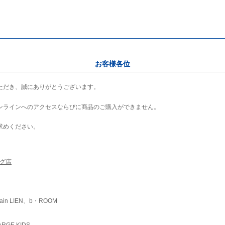
お客様各位
ただき、誠にありがとうございます。
ンラインへのアクセスならびに商品のご購入ができません。
求めください。
ング店
ain LIEN、b・ROOM
RGE KIDS