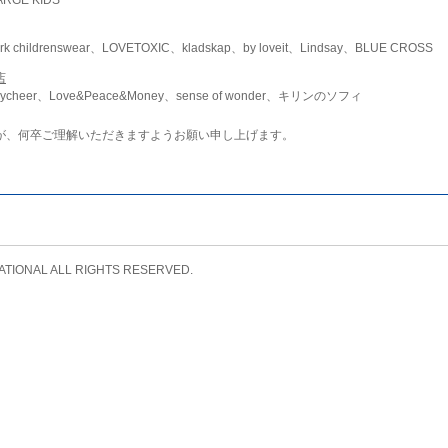
childrenswear、LOVETOXIC、kladskap、by loveit、Lindsay、BLUE CROSS
店
ycheer、Love&Peace&Money、sense of wonder、キリンのソフィ
が、何卒ご理解いただきますようお願い申し上げます。