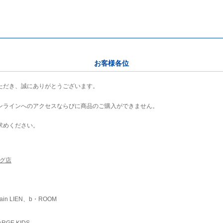
お客様各位
ただき、誠にありがとうございます。
ンラインへのアクセスならびに商品のご購入ができません。
求めください。
ング店
ain LIEN、b・ROOM
RGE KIDS