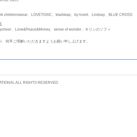
childrenswear、LOVETOXIC、kladskap、by loveit、Lindsay、BLUE CROSS
店
ycheer、Love&Peace&Money、sense of wonder、キリンのソフィ
が、何卒ご理解いただきますようお願い申し上げます。