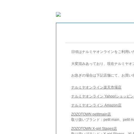
日頃はナルミヤオンラインをご利用い
大変混みあっており、現在ナルミヤオ
お急ぎの場合は下記店舗にて、お買い
ナルミヤオンライン楽天市場店
ナルミヤオンライン Yahoo!ショッピ
ナルミヤオンライン Amazon店
ZOZOTOWN petitmain店
取り扱いブランド：petit main、petit m
ZOZOTOWN X-girl Stages店
取り扱いブランド：X-girl Stages、XLA