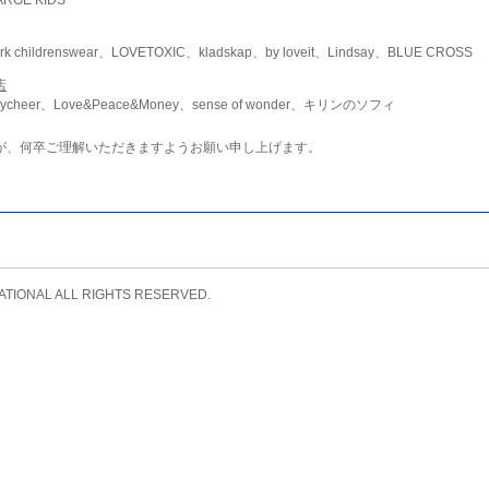
childrenswear、LOVETOXIC、kladskap、by loveit、Lindsay、BLUE CROSS
店
ycheer、Love&Peace&Money、sense of wonder、キリンのソフィ
が、何卒ご理解いただきますようお願い申し上げます。