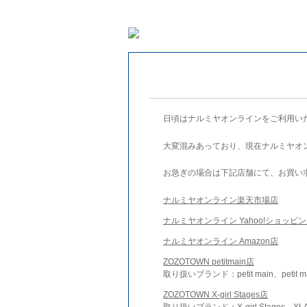
日頃はナルミヤオンラインをご利用い
大変混みあっており、現在ナルミヤオ
お急ぎの場合は下記店舗にて、お買い
ナルミヤオンライン楽天市場店
ナルミヤオンライン Yahoo!ショッピ
ナルミヤオンライン Amazon店
ZOZOTOWN petitmain店
取り扱いブランド：petit main、petit m
ZOZOTOWN X-girl Stages店
取り扱いブランド：X-girl Stages、XLA