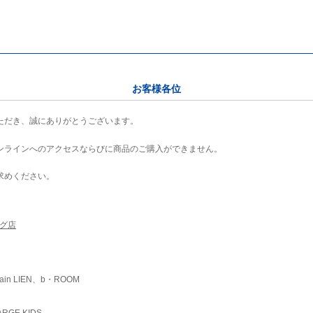
お客様各位
ただき、誠にありがとうございます。
ンラインへのアクセスならびに商品のご購入ができません。
求めください。
ング店
ain LIEN、b・ROOM
RGE KIDS