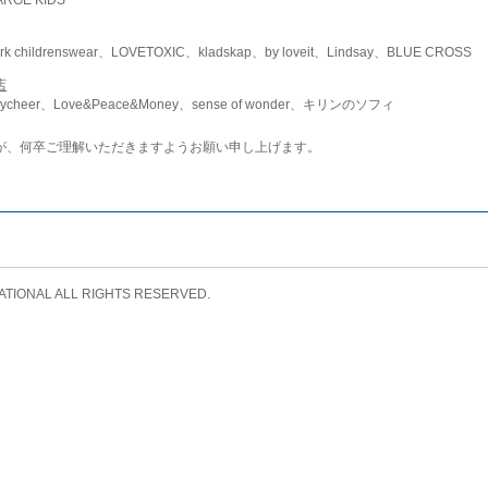
childrenswear、LOVETOXIC、kladskap、by loveit、Lindsay、BLUE CROSS
店
ycheer、Love&Peace&Money、sense of wonder、キリンのソフィ
が、何卒ご理解いただきますようお願い申し上げます。