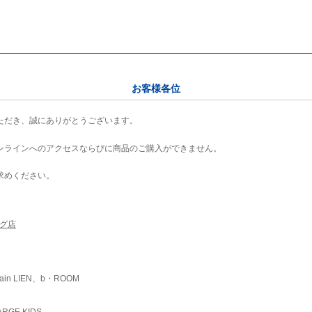
お客様各位
ただき、誠にありがとうございます。
ンラインへのアクセスならびに商品のご購入ができません。
求めください。
ング店
ain LIEN、b・ROOM
RGE KIDS