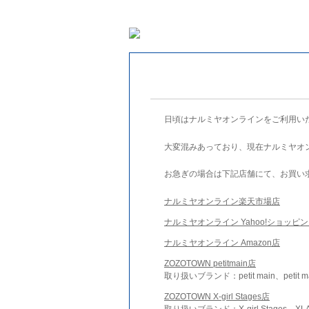
日頃はナルミヤオンラインをご利用い
大変混みあっており、現在ナルミヤオ
お急ぎの場合は下記店舗にて、お買い
ナルミヤオンライン楽天市場店
ナルミヤオンライン Yahoo!ショッピ
ナルミヤオンライン Amazon店
ZOZOTOWN petitmain店
取り扱いブランド：petit main、petit m
ZOZOTOWN X-girl Stages店
取り扱いブランド：X-girl Stages、XLA