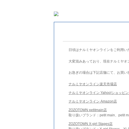
日頃はナルミヤオンラインをご利用い
大変混みあっており、現在ナルミヤオ
お急ぎの場合は下記店舗にて、お買い
ナルミヤオンライン楽天市場店
ナルミヤオンライン Yahoo!ショッピ
ナルミヤオンライン Amazon店
ZOZOTOWN petitmain店
取り扱いブランド：petit main、petit m
ZOZOTOWN X-girl Stages店
取り扱いブランド：X-girl Stages、XLA