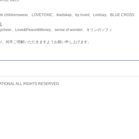
childrenswear、LOVETOXIC、kladskap、by loveit、Lindsay、BLUE CROSS
店
ycheer、Love&Peace&Money、sense of wonder、キリンのソフィ
が、何卒ご理解いただきますようお願い申し上げます。