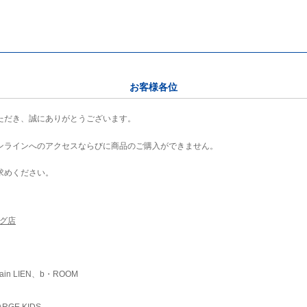
お客様各位
ただき、誠にありがとうございます。
ンラインへのアクセスならびに商品のご購入ができません。
求めください。
ング店
ain LIEN、b・ROOM
RGE KIDS