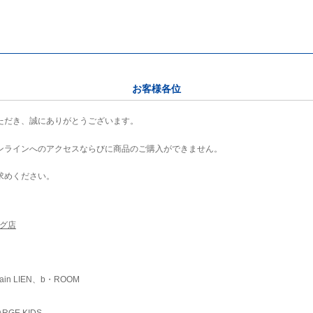
お客様各位
ただき、誠にありがとうございます。
ンラインへのアクセスならびに商品のご購入ができません。
求めください。
ング店
ain LIEN、b・ROOM
RGE KIDS