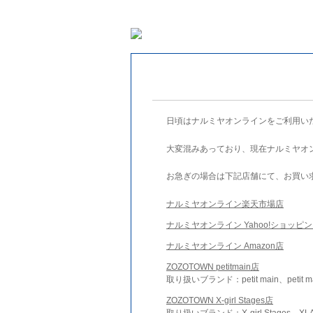
日頃はナルミヤオンラインをご利用い
大変混みあっており、現在ナルミヤオ
お急ぎの場合は下記店舗にて、お買い
ナルミヤオンライン楽天市場店
ナルミヤオンライン Yahoo!ショッピ
ナルミヤオンライン Amazon店
ZOZOTOWN petitmain店
取り扱いブランド：petit main、petit m
ZOZOTOWN X-girl Stages店
取り扱いブランド：X-girl Stages、XLA