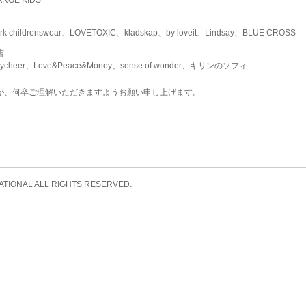
childrenswear、LOVETOXIC、kladskap、by loveit、Lindsay、BLUE CROSS
店
ycheer、Love&Peace&Money、sense of wonder、キリンのソフィ
が、何卒ご理解いただきますようお願い申し上げます。