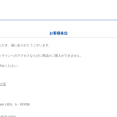
お客様各位
ただき、誠にありがとうございます。
ンラインへのアクセスならびに商品のご購入ができません。
求めください。
ング店
ain LIEN、b・ROOM
RGE KIDS