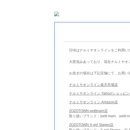
日頃はナルミヤオンラインをご利用い
大変混みあっており、現在ナルミヤオ
お急ぎの場合は下記店舗にて、お買い
ナルミヤオンライン楽天市場店
ナルミヤオンライン Yahoo!ショッピ
ナルミヤオンライン Amazon店
ZOZOTOWN petitmain店
取り扱いブランド：petit main、petit m
ZOZOTOWN X-girl Stages店
取り扱いブランド：X-girl Stages、XLA