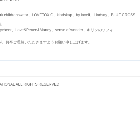
childrenswear、LOVETOXIC、kladskap、by loveit、Lindsay、BLUE CROSS
店
ycheer、Love&Peace&Money、sense of wonder、キリンのソフィ
が、何卒ご理解いただきますようお願い申し上げます。