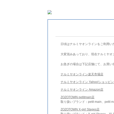
日頃はナルミヤオンラインをご利用い
大変混みあっており、現在ナルミヤオ
お急ぎの場合は下記店舗にて、お買い
ナルミヤオンライン楽天市場店
ナルミヤオンライン Yahoo!ショッピ
ナルミヤオンライン Amazon店
ZOZOTOWN petitmain店
取り扱いブランド：petit main、petit m
ZOZOTOWN X-girl Stages店
取り扱いブランド：X-girl Stages、XLA