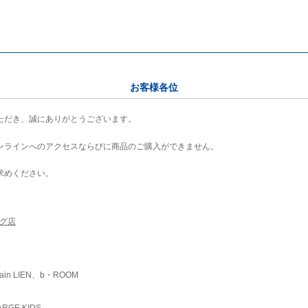
お客様各位
ただき、誠にありがとうございます。
ンラインへのアクセスならびに商品のご購入ができません。
求めください。
ング店
ain LIEN、b・ROOM
RGE KIDS