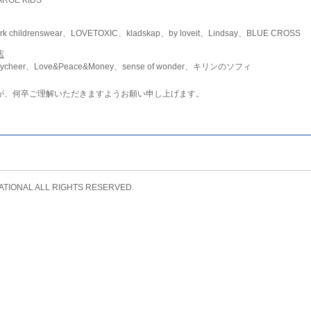
childrenswear、LOVETOXIC、kladskap、by loveit、Lindsay、BLUE CROSS
店
ycheer、Love&Peace&Money、sense of wonder、キリンのソフィ
が、何卒ご理解いただきますようお願い申し上げます。