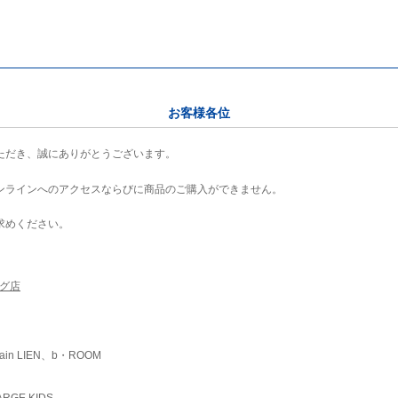
お客様各位
ただき、誠にありがとうございます。
ンラインへのアクセスならびに商品のご購入ができません。
求めください。
ング店
ain LIEN、b・ROOM
RGE KIDS