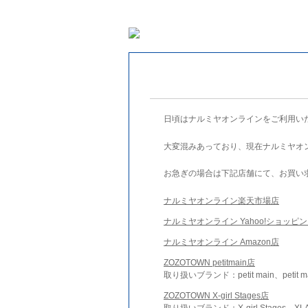
日頃はナルミヤオンラインをご利用い
大変混みあっており、現在ナルミヤオ
お急ぎの場合は下記店舗にて、お買い
ナルミヤオンライン楽天市場店
ナルミヤオンライン Yahoo!ショッピ
ナルミヤオンライン Amazon店
ZOZOTOWN petitmain店
取り扱いブランド：petit main、petit m
ZOZOTOWN X-girl Stages店
取り扱いブランド：X-girl Stages、XLA