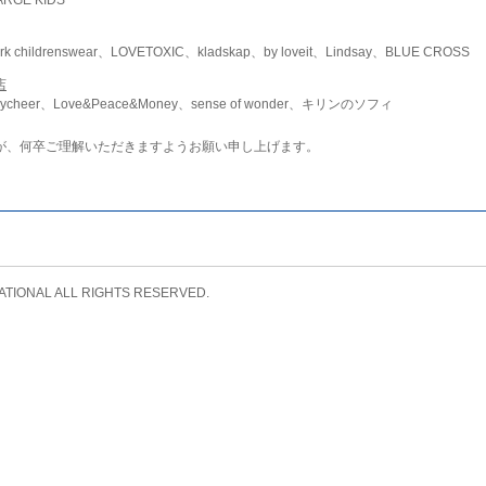
childrenswear、LOVETOXIC、kladskap、by loveit、Lindsay、BLUE CROSS
店
ycheer、Love&Peace&Money、sense of wonder、キリンのソフィ
が、何卒ご理解いただきますようお願い申し上げます。