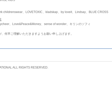
childrenswear、LOVETOXIC、kladskap、by loveit、Lindsay、BLUE CROSS
店
ycheer、Love&Peace&Money、sense of wonder、キリンのソフィ
が、何卒ご理解いただきますようお願い申し上げます。