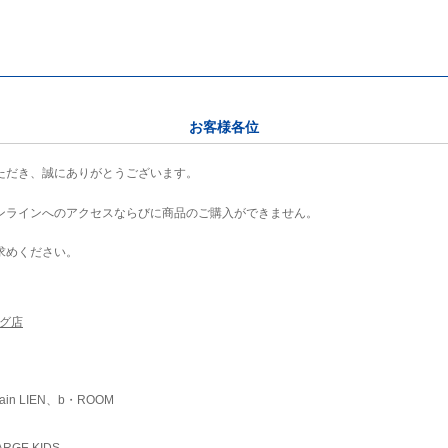
お客様各位
ただき、誠にありがとうございます。
ンラインへのアクセスならびに商品のご購入ができません。
求めください。
ング店
ain LIEN、b・ROOM
RGE KIDS