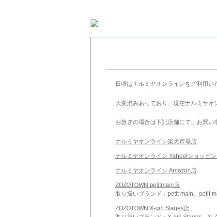
日頃はナルミヤオンラインをご利用い
大変混みあっており、現在ナルミヤオ
お急ぎの場合は下記店舗にて、お買い
ナルミヤオンライン楽天市場店
ナルミヤオンライン Yahoo!ショッピ
ナルミヤオンライン Amazon店
ZOZOTOWN petitmain店
取り扱いブランド：petit main、petit m
ZOZOTOWN X-girl Stages店
取り扱いブランド：X-girl Stages、XLA