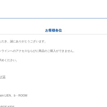
お客様各位
ただき、誠にありがとうございます。
ンラインへのアクセスならびに商品のご購入ができません。
求めください。
ング店
ain LIEN、b・ROOM
RGE KIDS