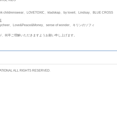
childrenswear、LOVETOXIC、kladskap、by loveit、Lindsay、BLUE CROSS
店
ycheer、Love&Peace&Money、sense of wonder、キリンのソフィ
が、何卒ご理解いただきますようお願い申し上げます。