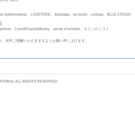
childrenswear、LOVETOXIC、kladskap、by loveit、Lindsay、BLUE CROSS
店
ycheer、Love&Peace&Money、sense of wonder、キリンのソフィ
が、何卒ご理解いただきますようお願い申し上げます。