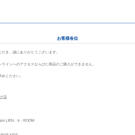
お客様各位
ただき、誠にありがとうございます。
ンラインへのアクセスならびに商品のご購入ができません。
求めください。
ング店
ain LIEN、b・ROOM
RGE KIDS