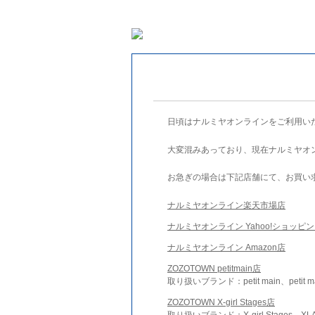
日頃はナルミヤオンラインをご利用い
大変混みあっており、現在ナルミヤオ
お急ぎの場合は下記店舗にて、お買い
ナルミヤオンライン楽天市場店
ナルミヤオンライン Yahoo!ショッピ
ナルミヤオンライン Amazon店
ZOZOTOWN petitmain店
取り扱いブランド：petit main、petit m
ZOZOTOWN X-girl Stages店
取り扱いブランド：X-girl Stages、XLA