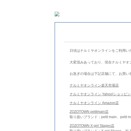
日頃はナルミヤオンラインをご利用い
大変混みあっており、現在ナルミヤオ
お急ぎの場合は下記店舗にて、お買い
ナルミヤオンライン楽天市場店
ナルミヤオンライン Yahoo!ショッピ
ナルミヤオンライン Amazon店
ZOZOTOWN petitmain店
取り扱いブランド：petit main、petit m
ZOZOTOWN X-girl Stages店
取り扱いブランド：X-girl Stages、XLA