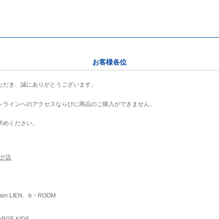
お客様各位
ただき、誠にありがとうございます。
ンラインへのアクセスならびに商品のご購入ができません。
求めください。
ング店
ain LIEN、b・ROOM
RGE KIDS