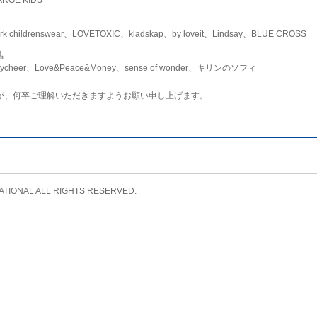
childrenswear、LOVETOXIC、kladskap、by loveit、Lindsay、BLUE CROSS
店
ycheer、Love&Peace&Money、sense of wonder、キリンのソフィ
が、何卒ご理解いただきますようお願い申し上げます。