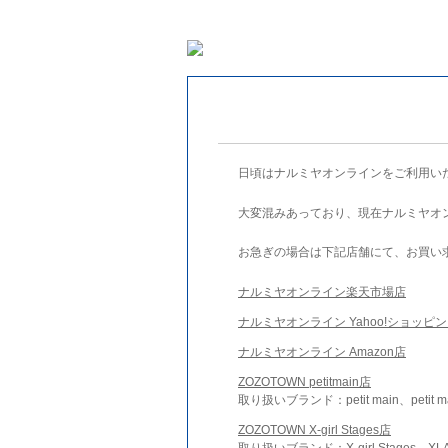
日頃はナルミヤオンラインをご利用い
大変混みあっており、現在ナルミヤオ
お急ぎの場合は下記店舗にて、お買い
ナルミヤオンライン楽天市場店
ナルミヤオンライン Yahoo!ショッピ
ナルミヤオンライン Amazon店
ZOZOTOWN petitmain店
取り扱いブランド：petit main、petit m
ZOZOTOWN X-girl Stages店
取り扱いブランド：X-girl Stages、XLA