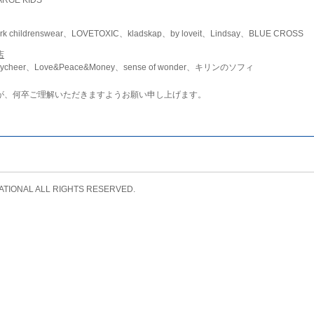
childrenswear、LOVETOXIC、kladskap、by loveit、Lindsay、BLUE CROSS
店
ycheer、Love&Peace&Money、sense of wonder、キリンのソフィ
が、何卒ご理解いただきますようお願い申し上げます。