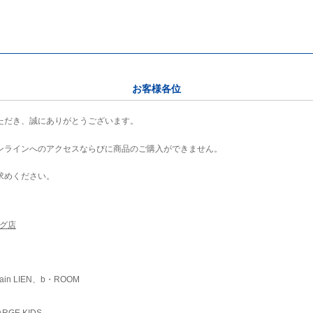
お客様各位
ただき、誠にありがとうございます。
ンラインへのアクセスならびに商品のご購入ができません。
求めください。
ング店
ain LIEN、b・ROOM
RGE KIDS