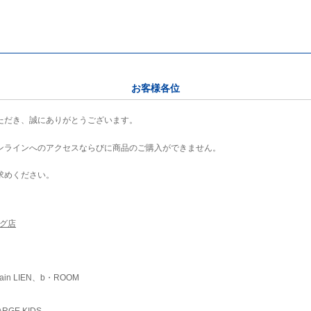
お客様各位
ただき、誠にありがとうございます。
ンラインへのアクセスならびに商品のご購入ができません。
求めください。
ング店
ain LIEN、b・ROOM
RGE KIDS