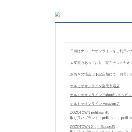
日頃はナルミヤオンラインをご利用い
大変混みあっており、現在ナルミヤオ
お急ぎの場合は下記店舗にて、お買い
ナルミヤオンライン楽天市場店
ナルミヤオンライン Yahoo!ショッピ
ナルミヤオンライン Amazon店
ZOZOTOWN petitmain店
取り扱いブランド：petit main、petit m
ZOZOTOWN X-girl Stages店
取り扱いブランド：X-girl Stages、XLA