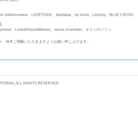
childrenswear、LOVETOXIC、kladskap、by loveit、Lindsay、BLUE CROSS
店
ycheer、Love&Peace&Money、sense of wonder、キリンのソフィ
が、何卒ご理解いただきますようお願い申し上げます。