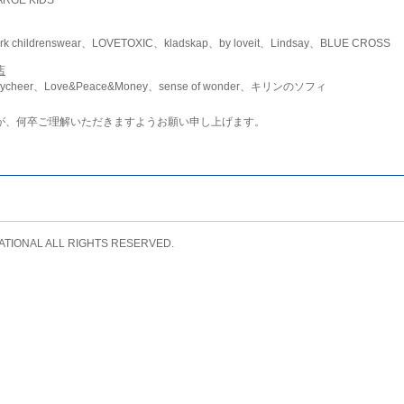
childrenswear、LOVETOXIC、kladskap、by loveit、Lindsay、BLUE CROSS
店
ycheer、Love&Peace&Money、sense of wonder、キリンのソフィ
が、何卒ご理解いただきますようお願い申し上げます。