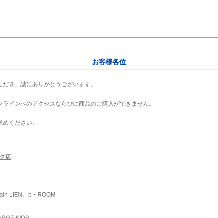
お客様各位
ただき、誠にありがとうございます。
ンラインへのアクセスならびに商品のご購入ができません。
求めください。
ング店
ain LIEN、b・ROOM
RGE KIDS