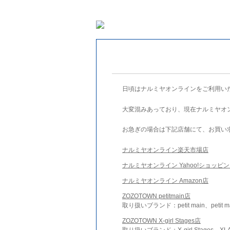
日頃はナルミヤオンラインをご利用い
大変混みあっており、現在ナルミヤオ
お急ぎの場合は下記店舗にて、お買い
ナルミヤオンライン楽天市場店
ナルミヤオンライン Yahoo!ショッピ
ナルミヤオンライン Amazon店
ZOZOTOWN petitmain店
取り扱いブランド：petit main、petit m
ZOZOTOWN X-girl Stages店
取り扱いブランド：X-girl Stages、XLA