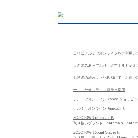
日頃はナルミヤオンラインをご利用い
大変混みあっており、現在ナルミヤオ
お急ぎの場合は下記店舗にて、お買い
ナルミヤオンライン楽天市場店
ナルミヤオンライン Yahoo!ショッピ
ナルミヤオンライン Amazon店
ZOZOTOWN petitmain店
取り扱いブランド：petit main、petit m
ZOZOTOWN X-girl Stages店
取り扱いブランド：X-girl Stages、XLA