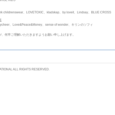
childrenswear、LOVETOXIC、kladskap、by loveit、Lindsay、BLUE CROSS
店
ycheer、Love&Peace&Money、sense of wonder、キリンのソフィ
が、何卒ご理解いただきますようお願い申し上げます。