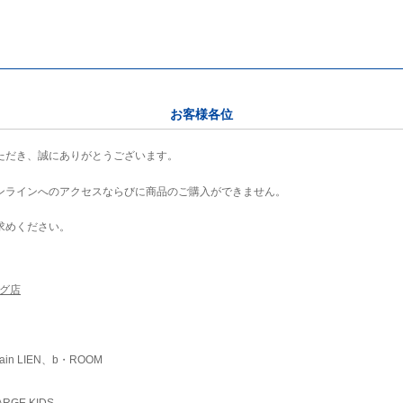
お客様各位
ただき、誠にありがとうございます。
ンラインへのアクセスならびに商品のご購入ができません。
求めください。
ング店
ain LIEN、b・ROOM
RGE KIDS