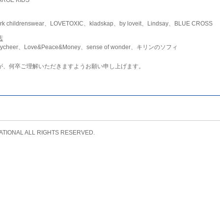
childrenswear、LOVETOXIC、kladskap、by loveit、Lindsay、BLUE CROSS
店
ycheer、Love&Peace&Money、sense of wonder、キリンのソフィ
が、何卒ご理解いただきますようお願い申し上げます。