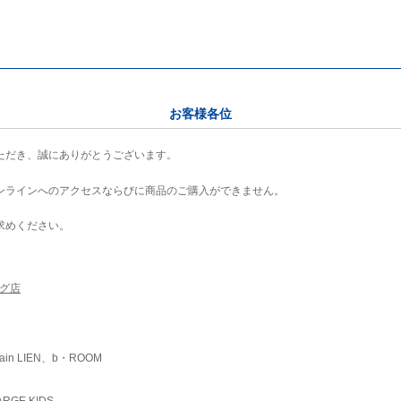
お客様各位
ただき、誠にありがとうございます。
ンラインへのアクセスならびに商品のご購入ができません。
求めください。
ング店
ain LIEN、b・ROOM
RGE KIDS