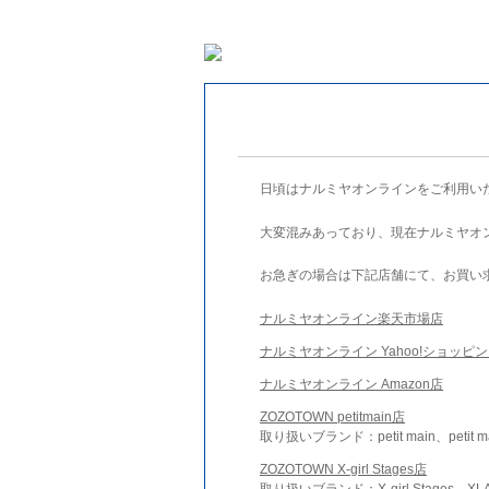
日頃はナルミヤオンラインをご利用い
大変混みあっており、現在ナルミヤオ
お急ぎの場合は下記店舗にて、お買い
ナルミヤオンライン楽天市場店
ナルミヤオンライン Yahoo!ショッピ
ナルミヤオンライン Amazon店
ZOZOTOWN petitmain店
取り扱いブランド：petit main、petit m
ZOZOTOWN X-girl Stages店
取り扱いブランド：X-girl Stages、XLA