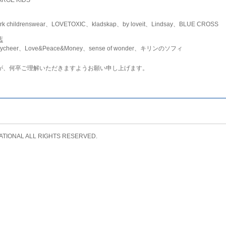
childrenswear、LOVETOXIC、kladskap、by loveit、Lindsay、BLUE CROSS
店
ycheer、Love&Peace&Money、sense of wonder、キリンのソフィ
が、何卒ご理解いただきますようお願い申し上げます。