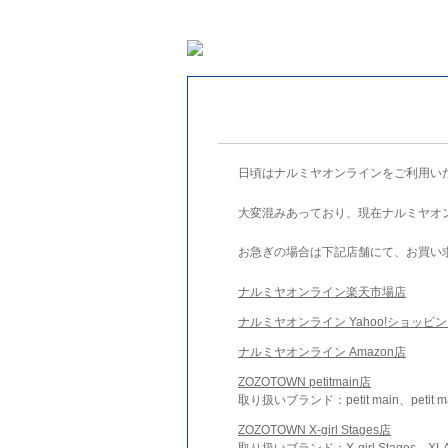
日頃はナルミヤオンラインをご利用い
大変混みあっており、現在ナルミヤオ
お急ぎの場合は下記店舗にて、お買い
ナルミヤオンライン楽天市場店
ナルミヤオンライン Yahoo!ショッピ
ナルミヤオンライン Amazon店
ZOZOTOWN petitmain店
取り扱いブランド：petit main、petit m
ZOZOTOWN X-girl Stages店
取り扱いブランド：X-girl Stages、XLA