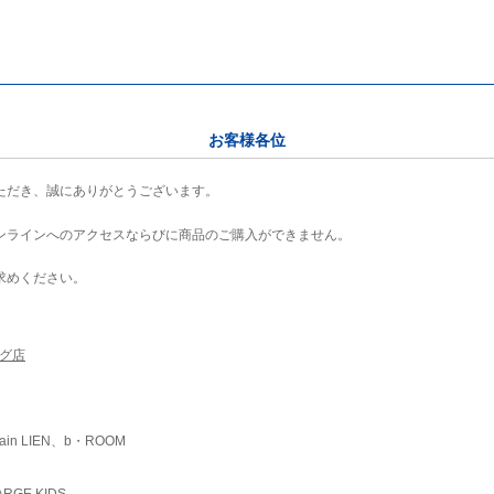
お客様各位
ただき、誠にありがとうございます。
ンラインへのアクセスならびに商品のご購入ができません。
求めください。
ング店
ain LIEN、b・ROOM
RGE KIDS