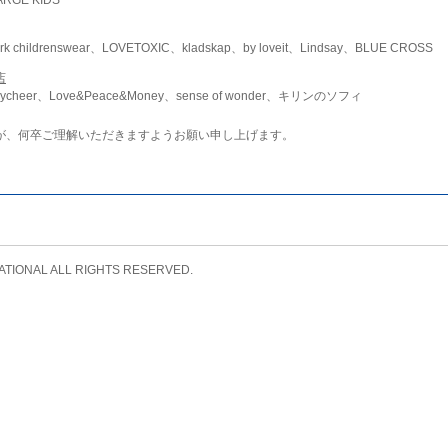
childrenswear、LOVETOXIC、kladskap、by loveit、Lindsay、BLUE CROSS
店
ycheer、Love&Peace&Money、sense of wonder、キリンのソフィ
が、何卒ご理解いただきますようお願い申し上げます。