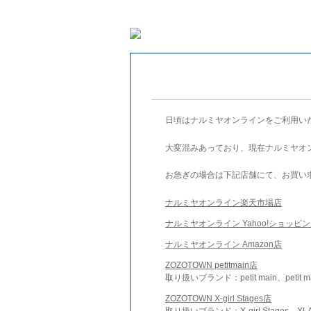
日頃はナルミヤオンラインをご利用い
大変混みあっており、現在ナルミヤオ
お急ぎの場合は下記店舗にて、お買い
ナルミヤオンライン楽天市場店
ナルミヤオンライン Yahoo!ショッピ
ナルミヤオンライン Amazon店
ZOZOTOWN petitmain店
取り扱いブランド：petit main、petit m
ZOZOTOWN X-girl Stages店
取り扱いブランド：X-girl Stages、XLA