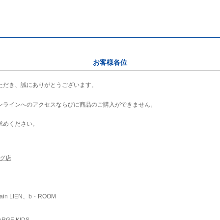
お客様各位
ただき、誠にありがとうございます。
ンラインへのアクセスならびに商品のご購入ができません。
求めください。
ング店
ain LIEN、b・ROOM
RGE KIDS