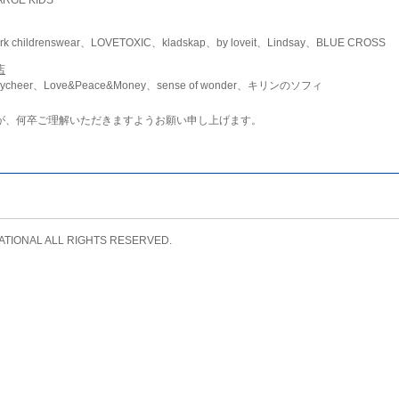
childrenswear、LOVETOXIC、kladskap、by loveit、Lindsay、BLUE CROSS
店
ycheer、Love&Peace&Money、sense of wonder、キリンのソフィ
が、何卒ご理解いただきますようお願い申し上げます。