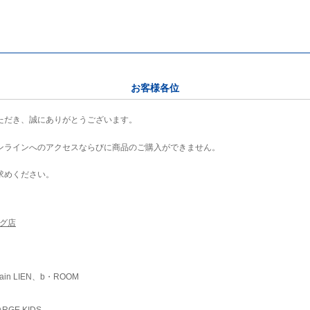
お客様各位
ただき、誠にありがとうございます。
ンラインへのアクセスならびに商品のご購入ができません。
求めください。
ング店
ain LIEN、b・ROOM
RGE KIDS