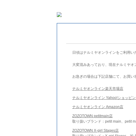
日頃はナルミヤオンラインをご利用い
大変混みあっており、現在ナルミヤオ
お急ぎの場合は下記店舗にて、お買い
ナルミヤオンライン楽天市場店
ナルミヤオンライン Yahoo!ショッピ
ナルミヤオンライン Amazon店
ZOZOTOWN petitmain店
取り扱いブランド：petit main、petit m
ZOZOTOWN X-girl Stages店
取り扱いブランド：X-girl Stages、XLA