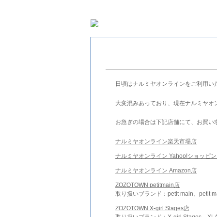
日頃はナルミヤオンラインをご利用い
大変混みあっており、現在ナルミヤオ
お急ぎの場合は下記店舗にて、お買い
ナルミヤオンライン楽天市場店
ナルミヤオンライン Yahoo!ショッピ
ナルミヤオンライン Amazon店
ZOZOTOWN petitmain店
取り扱いブランド：petit main、petit m
ZOZOTOWN X-girl Stages店
取り扱いブランド：X-girl Stages、XLA