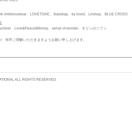
childrenswear、LOVETOXIC、kladskap、by loveit、Lindsay、BLUE CROSS
店
ycheer、Love&Peace&Money、sense of wonder、キリンのソフィ
が、何卒ご理解いただきますようお願い申し上げます。