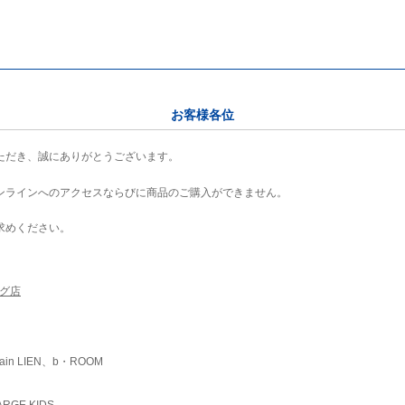
お客様各位
ただき、誠にありがとうございます。
ンラインへのアクセスならびに商品のご購入ができません。
求めください。
ング店
ain LIEN、b・ROOM
RGE KIDS