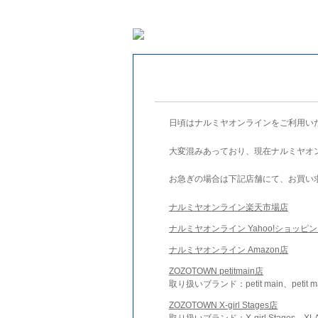
日頃はナルミヤオンラインをご利用い
大変混みあっており、現在ナルミヤオ
お急ぎの場合は下記店舗にて、お買い
ナルミヤオンライン楽天市場店
ナルミヤオンライン Yahoo!ショッピ
ナルミヤオンライン Amazon店
ZOZOTOWN petitmain店
取り扱いブランド：petit main、petit m
ZOZOTOWN X-girl Stages店
取り扱いブランド：X-girl Stages、XLA