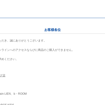
お客様各位
ただき、誠にありがとうございます。
ンラインへのアクセスならびに商品のご購入ができません。
求めください。
ング店
ain LIEN、b・ROOM
RGE KIDS