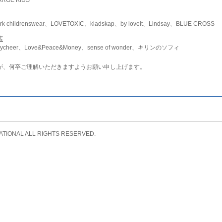
childrenswear、LOVETOXIC、kladskap、by loveit、Lindsay、BLUE CROSS
店
ycheer、Love&Peace&Money、sense of wonder、キリンのソフィ
が、何卒ご理解いただきますようお願い申し上げます。