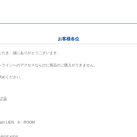
お客様各位
ただき、誠にありがとうございます。
ンラインへのアクセスならびに商品のご購入ができません。
求めください。
ング店
ain LIEN、b・ROOM
RGE KIDS