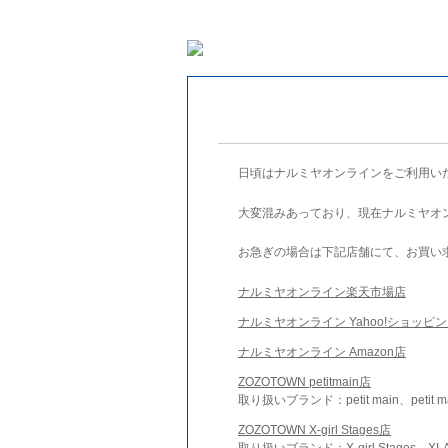
日頃はナルミヤオンラインをご利用い
大変混みあっており、現在ナルミヤオ
お急ぎの場合は下記店舗にて、お買い
ナルミヤオンライン楽天市場店
ナルミヤオンライン Yahoo!ショッピ
ナルミヤオンライン Amazon店
ZOZOTOWN petitmain店
取り扱いブランド：petit main、petit m
ZOZOTOWN X-girl Stages店
取り扱いブランド：X-girl Stages、XLA