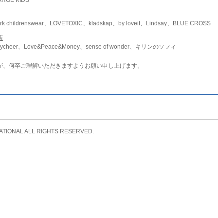
childrenswear、LOVETOXIC、kladskap、by loveit、Lindsay、BLUE CROSS
店
ycheer、Love&Peace&Money、sense of wonder、キリンのソフィ
が、何卒ご理解いただきますようお願い申し上げます。