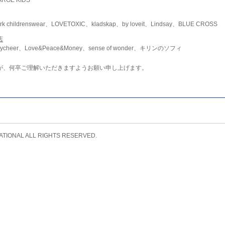
childrenswear、LOVETOXIC、kladskap、by loveit、Lindsay、BLUE CROSS
店
ycheer、Love&Peace&Money、sense of wonder、キリンのソフィ
が、何卒ご理解いただきますようお願い申し上げます。