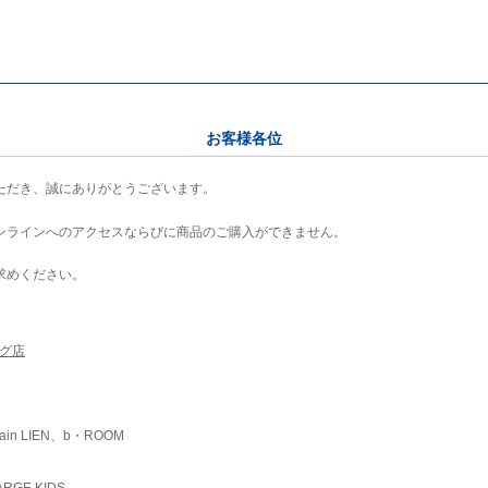
お客様各位
ただき、誠にありがとうございます。
ンラインへのアクセスならびに商品のご購入ができません。
求めください。
ング店
ain LIEN、b・ROOM
RGE KIDS