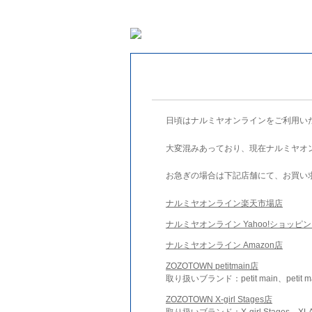
日頃はナルミヤオンラインをご利用い
大変混みあっており、現在ナルミヤオ
お急ぎの場合は下記店舗にて、お買い
ナルミヤオンライン楽天市場店
ナルミヤオンライン Yahoo!ショッピ
ナルミヤオンライン Amazon店
ZOZOTOWN petitmain店
取り扱いブランド：petit main、petit m
ZOZOTOWN X-girl Stages店
取り扱いブランド：X-girl Stages、XLA