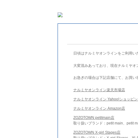
日頃はナルミヤオンラインをご利用い
大変混みあっており、現在ナルミヤオ
お急ぎの場合は下記店舗にて、お買い
ナルミヤオンライン楽天市場店
ナルミヤオンライン Yahoo!ショッピ
ナルミヤオンライン Amazon店
ZOZOTOWN petitmain店
取り扱いブランド：petit main、petit m
ZOZOTOWN X-girl Stages店
取り扱いブランド：X-girl Stages、XLA