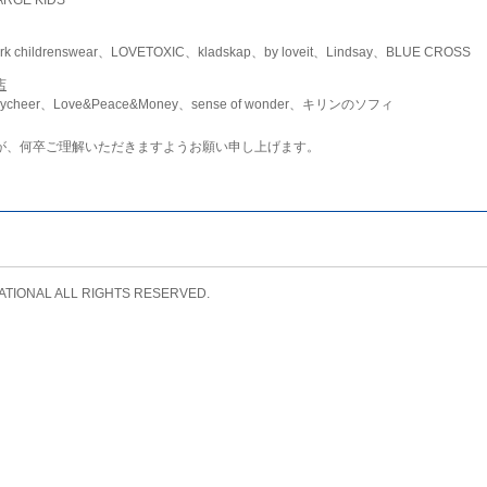
childrenswear、LOVETOXIC、kladskap、by loveit、Lindsay、BLUE CROSS
店
ycheer、Love&Peace&Money、sense of wonder、キリンのソフィ
が、何卒ご理解いただきますようお願い申し上げます。