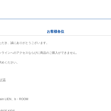
お客様各位
ただき、誠にありがとうございます。
ンラインへのアクセスならびに商品のご購入ができません。
求めください。
ング店
ain LIEN、b・ROOM
RGE KIDS