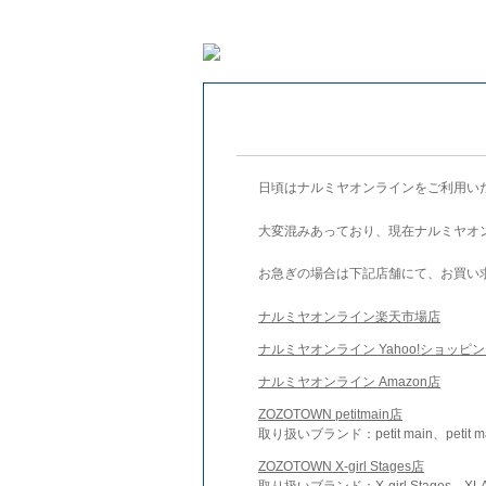
日頃はナルミヤオンラインをご利用い
大変混みあっており、現在ナルミヤオ
お急ぎの場合は下記店舗にて、お買い
ナルミヤオンライン楽天市場店
ナルミヤオンライン Yahoo!ショッピ
ナルミヤオンライン Amazon店
ZOZOTOWN petitmain店
取り扱いブランド：petit main、petit m
ZOZOTOWN X-girl Stages店
取り扱いブランド：X-girl Stages、XLA