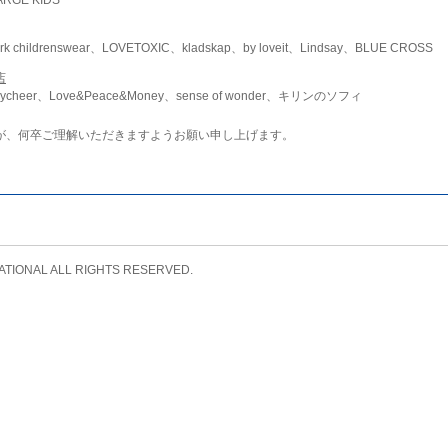
childrenswear、LOVETOXIC、kladskap、by loveit、Lindsay、BLUE CROSS
店
ycheer、Love&Peace&Money、sense of wonder、キリンのソフィ
が、何卒ご理解いただきますようお願い申し上げます。