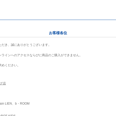
お客様各位
ただき、誠にありがとうございます。
ンラインへのアクセスならびに商品のご購入ができません。
求めください。
ング店
ain LIEN、b・ROOM
RGE KIDS