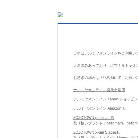
日頃はナルミヤオンラインをご利用い
大変混みあっており、現在ナルミヤオ
お急ぎの場合は下記店舗にて、お買い
ナルミヤオンライン楽天市場店
ナルミヤオンライン Yahoo!ショッピ
ナルミヤオンライン Amazon店
ZOZOTOWN petitmain店
取り扱いブランド：petit main、petit m
ZOZOTOWN X-girl Stages店
取り扱いブランド：X-girl Stages、XLA