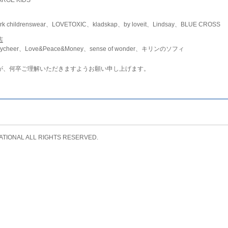
childrenswear、LOVETOXIC、kladskap、by loveit、Lindsay、BLUE CROSS
店
ycheer、Love&Peace&Money、sense of wonder、キリンのソフィ
が、何卒ご理解いただきますようお願い申し上げます。