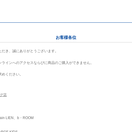
お客様各位
ただき、誠にありがとうございます。
ンラインへのアクセスならびに商品のご購入ができません。
求めください。
ング店
ain LIEN、b・ROOM
RGE KIDS