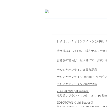
日頃はナルミヤオンラインをご利用い
大変混みあっており、現在ナルミヤオ
お急ぎの場合は下記店舗にて、お買い
ナルミヤオンライン楽天市場店
ナルミヤオンライン Yahoo!ショッピ
ナルミヤオンライン Amazon店
ZOZOTOWN petitmain店
取り扱いブランド：petit main、petit m
ZOZOTOWN X-girl Stages店
取り扱いブランド：X-girl Stages、XLA