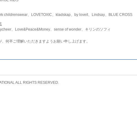
childrenswear、LOVETOXIC、kladskap、by loveit、Lindsay、BLUE CROSS
店
ycheer、Love&Peace&Money、sense of wonder、キリンのソフィ
が、何卒ご理解いただきますようお願い申し上げます。