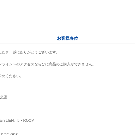
お客様各位
ただき、誠にありがとうございます。
ンラインへのアクセスならびに商品のご購入ができません。
求めください。
ング店
ain LIEN、b・ROOM
RGE KIDS